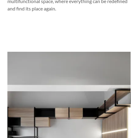
multifunctional space, where everything can be redefined
and find its place again.