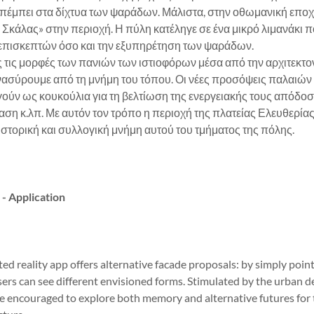
πέμπει στα δίχτυα των ψαράδων. Μάλιστα, στην οθωμανική εποχ
 Σκάλας» στην περιοχή. Η πύλη κατέληγε σε ένα μικρό λιμανάκι
ν επισκεπτών όσο και την εξυπηρέτηση των ψαράδων.
ς μορφές των πανιών των ιστιοφόρων μέσα από την αρχιτεκτον
ασύρουμε από τη μνήμη του τόπου. Οι νέες προσόψεις παλαιών
ούν ως κουκούλια για τη βελτίωση της ενεργειακής τους απόδοση
αση κ.λπ. Με αυτόν τον τρόπο η περιοχή της πλατείας Ελευθερίας
 ιστορική και συλλογική μνήμη αυτού του τμήματος της πόλης.
- Application
eality app offers alternative facade proposals: by simply point
sers can see different envisioned forms. Stimulated by the urban 
e encouraged to explore both memory and alternative futures for 