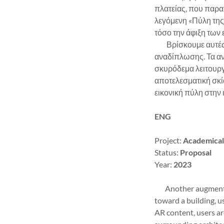
πλατείας, που παρα
λεγόμενη «Πύλη της
τόσο την άφιξη τω
Βρίσκουμε αυτές τι
αναδίπλωσης. Τα αν
σκυρόδεμα λειτουργ
αποτελεσματική σκί
εικονική πύλη στην
ENG
Project:
Academical 
Status:
Proposal
Year:
2023
Another augmented r
toward a building, u
AR content, users ar