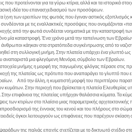
εις που προτείνονται για τα γύρω κτίρια, αλλά και τα ιστορικά στ
βασική ιδέα του επανασχεδιασμού των προσόψεων.
 ίχνη των ερειπίων της φωτιάς που έγιναν αστικός εξοπλισμός κ
n συνδέονται με τις εναλλακτικές προσόψεις που ονομάζονται «π
ιοχής από την φωτιά συνδέεται νοηματικά με την καταστροφή τω
 μόνο μία καταστροφή. Ένα χρόνο μετά την ταπείνωση των Εβραίω
οι άνθρωποι κάηκαν στα στρατόπεδα συγκέντρωσης από το ναζιστ
ρηθεί στη συλλογική μνήμη. Στην πλατεία υπάρχει ένα γλυπτό ως
 αναπαριστά μια φλεγόμενη Μενόρα, σύμβολο των Εβραίων.
τοιχεία μνήμης η μορφή της παγωμένης φλόγας πέρασε στις π
εριοχή της πλατείας ως πρότυπο που αναπαράγει το γλυπτό που 
βραίων. Από την άλλη, η κυματιστή μορφή του περιπτέρου παραπ
ων κυμάτων. Στην περιοχή που βρίσκεται η πλατεία Ελευθερίας 
 Στην επιφάνεια της πλατείας υπήρχαν θαλάσσια κύματα. Τα κύμ
όψεις των κτιρίων στο πλαίσιο μιας παραμετρικής αρχιτεκτονική
απροσδιορισμό της έννοιας του κενού και του πλήρους στο σώμα 
οειδείς όγκοι λειτουργούν ως επιφάνειες που παρέχουν σκίαση σ
αράδων της παλιάς εποχής σχετίζεται με το δικτυωτό σχέδιο σ