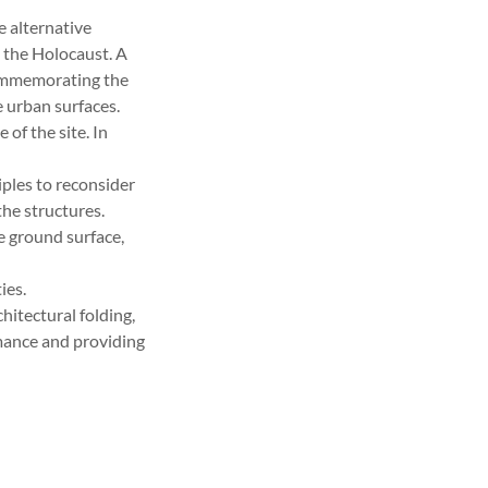
e alternative
d the Holocaust. A
commemorating the
e urban surfaces.
 of the site. In
ples to reconsider
the structures.
e ground surface,
ies.
hitectural folding,
mance and providing