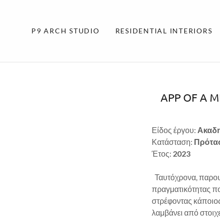
P9 ARCH STUDIO
RESIDENTIAL INTERIORS
APP OF A 
Είδος έργου:
Ακαδη
Κατάσταση:
Πρότασ
Έτος:
2023
Ταυτόχρονα, παρου
πραγματικότητας πο
στρέφοντας κάποιος
λαμβάνει από στοιχε