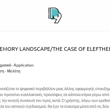
MEMORY LANDSCAPE/THE CASE OF ELEFTHE
μαικό- Αpplication
η - Μελέτη
σιάζεται το ψηφιακό περιβάλλον μιας άλλης εφαρμογής επαυξη
υ προτείνει εναλλακτικές προσόψεις σε κάποια κτίρια γύρω από 
 την κινητή συσκευή του προς αυτά. Ο χρήστης, λόγω των ερεθ
ία του αστικού σχεδιασμού, θα έχει το έναυσμα μέσα από τις δύο