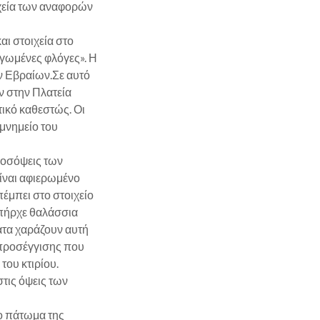
οιχεία των αναφορών
αι στοιχεία στο
αγωμένες φλόγες». Η
ν Εβραίων.Σε αυτό
ν στην Πλατεία
ικό καθεστώς. Οι
 μνημείο του
ροσόψεις των
είναι αφιερωμένο
έμπει στο στοιχείο
υπήρχε θαλάσσια
ατα χαράζουν αυτή
ς προσέγγισης που
του κτιρίου.
τις όψεις των
το πάτωμα της