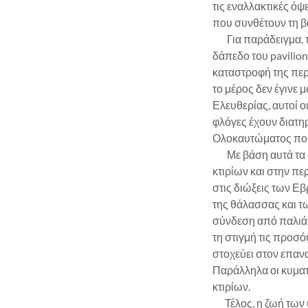
τις εναλλακτικές όψ
που συνθέτουν τη 
Για παράδειγμα, τα
δάπεδο του pavilio
καταστροφή της περ
το μέρος δεν έγινε
Ελευθερίας, αυτοί 
φλόγες έχουν διατη
Ολοκαυτώματος που
Με βάση αυτά τα σ
κτιρίων και στην π
στις διώξεις των Ε
της θάλασσας και τ
σύνδεση από παλιά.
τη στιγμή τις προσ
στοχεύει στον επαν
Παράλληλα οι κυματ
κτιρίων.
Τέλος, η ζωή των ψ