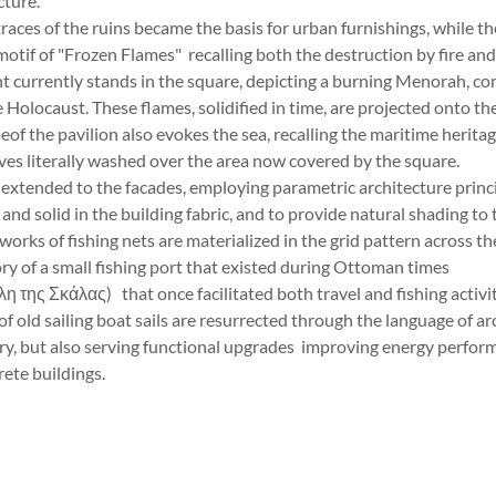
ecture.
aces of the ruins became the basis for urban furnishings, while th
motif of "Frozen Flames" recalling both the destruction by fire an
 currently stands in the square, depicting a burning Menorah, 
e Holocaust. These flames, solidified in time, are projected onto th
f the pavilion also evokes the sea, recalling the maritime heritage
aves literally washed over the area now covered by the square.
extended to the facades, employing parametric architecture princi
and solid in the building fabric, and to provide natural shading to 
rks of fishing nets are materialized in the grid pattern across th
y of a small fishing port that existed during Ottoman times
η της Σκάλας) that once facilitated both travel and fishing activit
old sailing boat sails are resurrected through the language of arc
y, but also serving functional upgrades improving energy perfor
rete buildings.