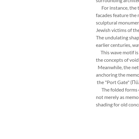
surrounding archit
For instance, the tr
facades feature the 
sculptural monument
Jewish victims of th
The undulating shapeo
earlier centuries, w
This wave motif is 
the concepts of void 
Meanwhile, the netwo
anchoring the memor
the "Port Gate" (Πύλ
The folded forms of 
not merely as memor
shading for old conc